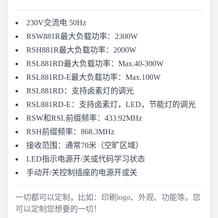
230V交流电 50Hz
RSW881R最大负载功率：2300W
RSH881R最大负载功率：2000W
RSL881RD最大负载功率：Max.40-300W
RSL881RD-E最大负载功率：Max.100W
RSL881RD：支持卤素灯的调光
RSL881RD-E：支持卤素灯，LED，节能灯的调光
RSW和RSL前缀频率：433.92MHz
RSH前缀频率：868.3MHz
接收范围：通常70米（空旷区域）
LED指示电源开/关或代码学习状态
手动开/关控制插座的电源开或关
一切都可以定制，比如：印刷logo、外观、功能等。您
可以定制您想要的一切！