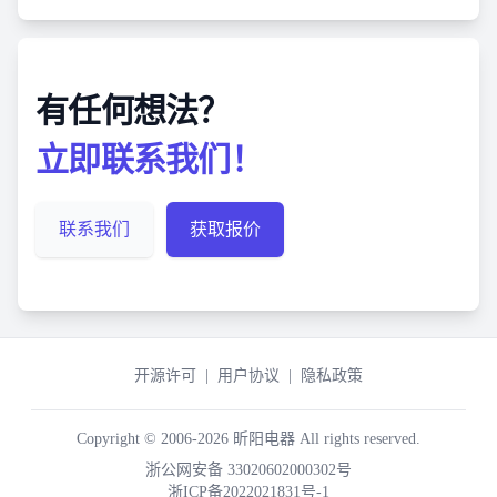
有任何想法？
立即联系我们！
联系我们
获取报价
开源许可
|
用户协议
|
隐私政策
Copyright © 2006-2026 昕阳电器 All rights reserved.
浙公网安备 33020602000302号
浙ICP备2022021831号-1