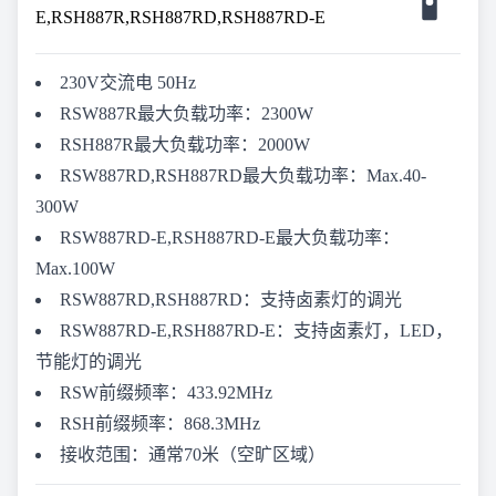
E,RSH887R,RSH887RD,RSH887RD-E
230V交流电 50Hz
RSW887R最大负载功率：2300W
RSH887R最大负载功率：2000W
RSW887RD,RSH887RD最大负载功率：Max.40-
300W
RSW887RD-E,RSH887RD-E最大负载功率：
Max.100W
RSW887RD,RSH887RD：支持卤素灯的调光
RSW887RD-E,RSH887RD-E：支持卤素灯，LED，
节能灯的调光
RSW前缀频率：433.92MHz
RSH前缀频率：868.3MHz
接收范围：通常70米（空旷区域）